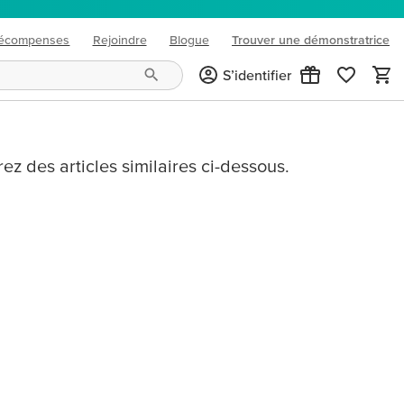
écompenses
Rejoindre
Blogue
Trouver une démonstratrice
(opens in new tab)
S’identifier
ez des articles similaires ci-dessous.