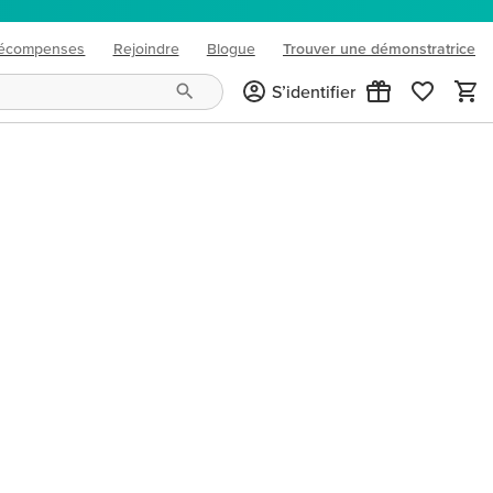
écompenses
Rejoindre
Blogue
Trouver une démonstratrice
(opens in new tab)
S’identifier