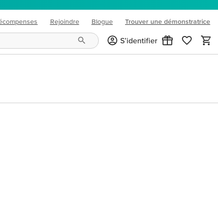
écompenses
Rejoindre
Blogue
Trouver une démonstratrice
(opens in new tab)
S’identifier