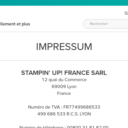
R
llement et plus
IMPRESSUM
STAMPIN' UP! FRANCE SARL
12 quai du Commerce
69009 Lyon
France
Numéro de TVA : FR77499686533
499 686 533 R.C.S. LYON
Numéro de téléphone : 00800 31 81 82 00