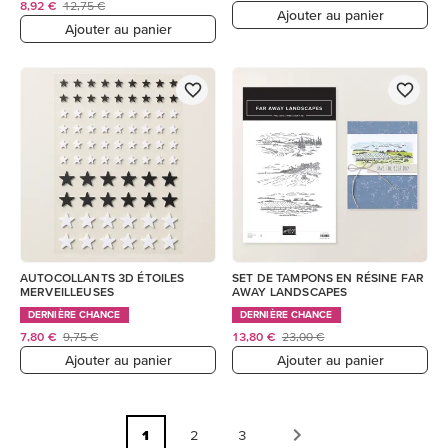
8,92 €
12,75 €
Ajouter au panier
Ajouter au panier
AUTOCOLLANTS 3D ÉTOILES
SET DE TAMPONS EN RÉSINE FAR
MERVEILLEUSES
AWAY LANDSCAPES
DERNIÈRE CHANCE
DERNIÈRE CHANCE
7,80 €
9,75 €
13,80 €
23,00 €
Ajouter au panier
Ajouter au panier
1
2
3