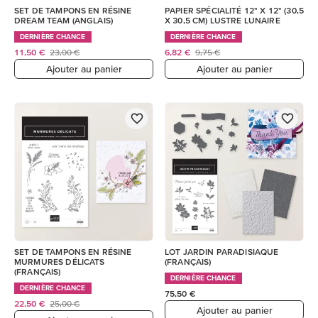
SET DE TAMPONS EN RÉSINE
PAPIER SPÉCIALITÉ 12" X 12" (30,5
DREAM TEAM (ANGLAIS)
X 30,5 CM) LUSTRE LUNAIRE
DERNIÈRE CHANCE
DERNIÈRE CHANCE
11,50 €
23,00 €
6,82 €
9,75 €
Ajouter au panier
Ajouter au panier
SET DE TAMPONS EN RÉSINE
LOT JARDIN PARADISIAQUE
MURMURES DÉLICATS
(FRANÇAIS)
(FRANÇAIS)
DERNIÈRE CHANCE
DERNIÈRE CHANCE
75,50 €
22,50 €
25,00 €
Ajouter au panier