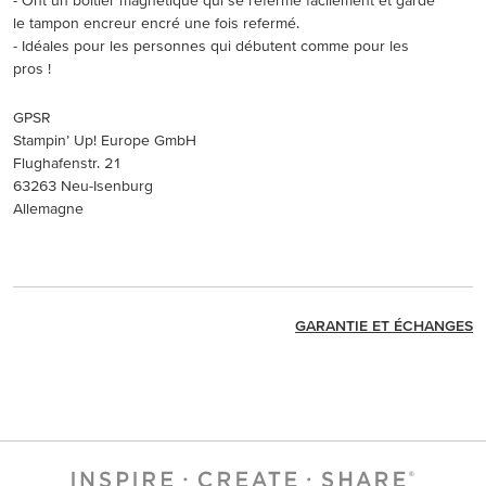
- Ont un boîtier magnétique qui se referme facilement et garde
le tampon encreur encré une fois refermé.
- Idéales pour les personnes qui débutent comme pour les
pros !
GPSR
Stampin’ Up! Europe GmbH
Flughafenstr. 21
63263 Neu-Isenburg
Allemagne
GARANTIE ET ÉCHANGES