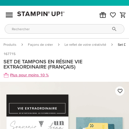
Produits
Façons de créer
Le reflet de votre créativité
Set De 
167715
SET DE TAMPONS EN RÉSINE VIE
EXTRAORDINAIRE (FRANÇAIS)
Plus pour moins 10 %