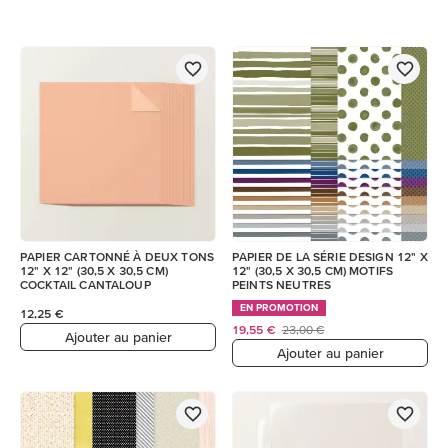
PAPIER CARTONNÉ À DEUX TONS
PAPIER DE LA SÉRIE DESIGN 12" X
12" X 12" (30,5 X 30,5 CM)
12" (30,5 X 30,5 CM) MOTIFS
COCKTAIL CANTALOUP
PEINTS NEUTRES
EN PROMOTION
12,25 €
19,55 €
23,00 €
Ajouter au panier
Ajouter au panier