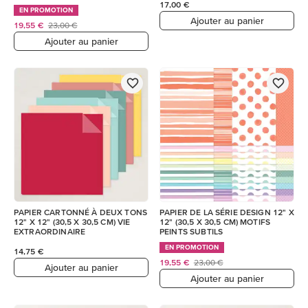
17,00 €
EN PROMOTION
Ajouter au panier
19,55 €
23,00 €
Ajouter au panier
PAPIER CARTONNÉ À DEUX TONS
PAPIER DE LA SÉRIE DESIGN 12" X
12" X 12" (30,5 X 30,5 CM) VIE
12" (30,5 X 30,5 CM) MOTIFS
EXTRAORDINAIRE
PEINTS SUBTILS
EN PROMOTION
14,75 €
19,55 €
23,00 €
Ajouter au panier
Ajouter au panier