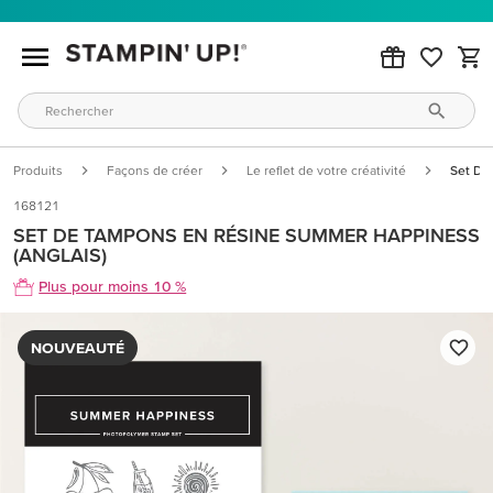
Produits
Façons de créer
Le reflet de votre créativité
Set De
168121
SET DE TAMPONS EN RÉSINE SUMMER HAPPINESS
(ANGLAIS)
Plus pour moins 10 %
NOUVEAUTÉ