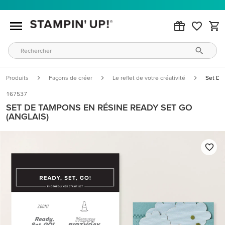
Produits
Façons de créer
Le reflet de votre créativité
Set De
167537
SET DE TAMPONS EN RÉSINE READY SET GO
(ANGLAIS)