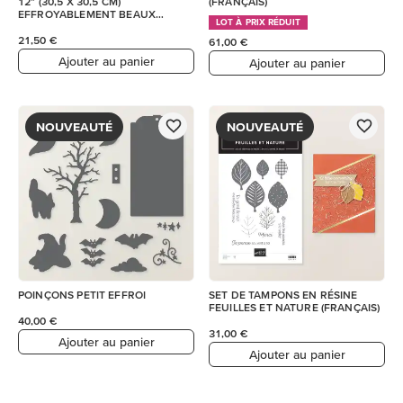
12" (30,5 X 30,5 CM)
(FRANÇAIS)
EFFROYABLEMENT BEAUX
LOT À PRIX RÉDUIT
MOMENTS ET FEUILLE D’AUTOC
21,50 €
61,00 €
Ajouter au panier
Ajouter au panier
NOUVEAUTÉ
NOUVEAUTÉ
POINÇONS PETIT EFFROI
SET DE TAMPONS EN RÉSINE
FEUILLES ET NATURE (FRANÇAIS)
40,00 €
31,00 €
Ajouter au panier
Ajouter au panier