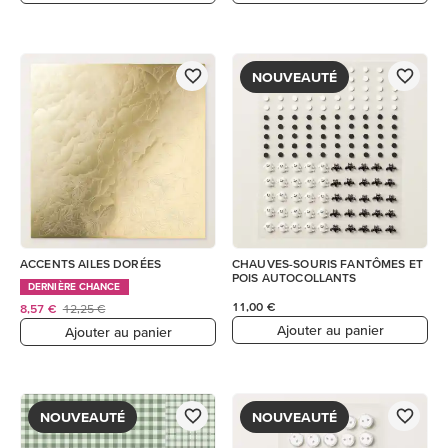
NOUVEAUTÉ
ACCENTS AILES DORÉES
CHAUVES-SOURIS FANTÔMES ET
POIS AUTOCOLLANTS
DERNIÈRE CHANCE
11,00 €
8,57 €
12,25 €
Ajouter au panier
Ajouter au panier
NOUVEAUTÉ
NOUVEAUTÉ