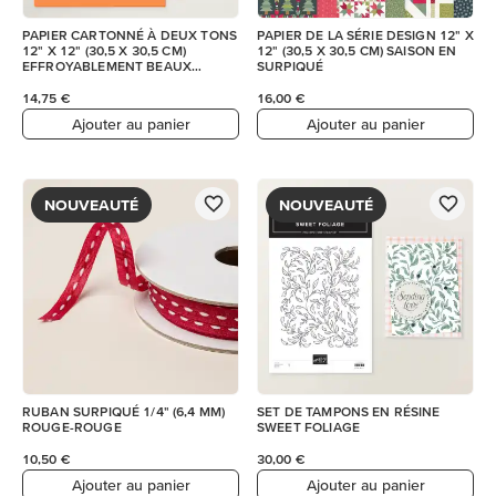
PAPIER CARTONNÉ À DEUX TONS
PAPIER DE LA SÉRIE DESIGN 12" X
12" X 12" (30,5 X 30,5 CM)
12" (30,5 X 30,5 CM) SAISON EN
EFFROYABLEMENT BEAUX
SURPIQUÉ
MOMENTS
14,75 €
16,00 €
Ajouter au panier
Ajouter au panier
NOUVEAUTÉ
NOUVEAUTÉ
RUBAN SURPIQUÉ 1/4" (6,4 MM)
SET DE TAMPONS EN RÉSINE
ROUGE-ROUGE
SWEET FOLIAGE
10,50 €
30,00 €
Ajouter au panier
Ajouter au panier