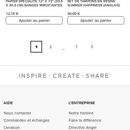
PAPIER SPÉCIALITÉ 12" X 12" (30,5
SET DE TAMPONS EN RÉSINE
X 30,5 CM) BANDES MIROITANTES
SUMMER HAPPINESS (ANGLAIS)
12,75 €
30,00 €
Ajouter au panier
Ajouter au panier
1
2
7
...
AIDE
L’ENTREPRISE
Nous contacter
Notre histoire
Commandes et échanges
Faire la différence
Livraison
Directive Angel