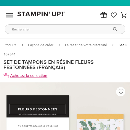
Produits
Façons de créer
Le reflet de votre créativité
Set De
167641
SET DE TAMPONS EN RÉSINE FLEURS
FESTONNÉES (FRANÇAIS)
Achetez la collection