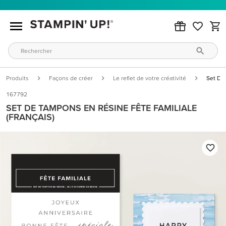
Produits
Façons de créer
Le reflet de votre créativité
Set De 
167792
SET DE TAMPONS EN RÉSINE FÊTE FAMILIALE
(FRANÇAIS)