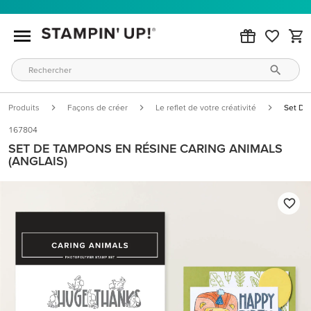
Produits
Façons de créer
Le reflet de votre créativité
Set De
167804
SET DE TAMPONS EN RÉSINE CARING ANIMALS
(ANGLAIS)