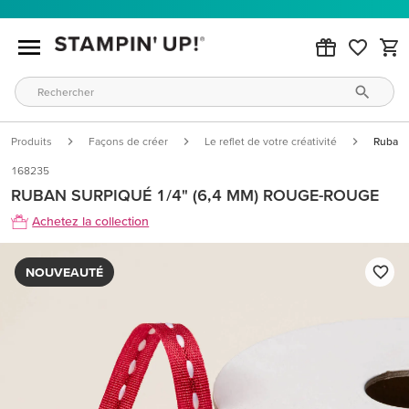
Produits
Façons de créer
Le reflet de votre créativité
Ruban 
168235
RUBAN SURPIQUÉ 1/4" (6,4 MM) ROUGE-ROUGE
Achetez la collection
NOUVEAUTÉ