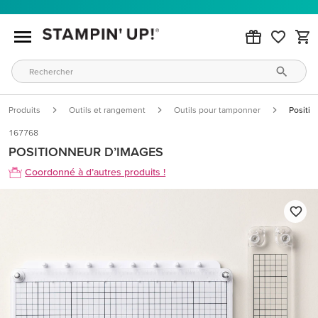
Produits
Outils et rangement
Outils pour tamponner
Positio
167768
POSITIONNEUR D’IMAGES
Coordonné à d’autres produits !