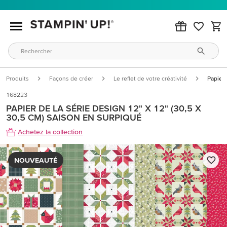
Produits
Façons de créer
Le reflet de votre créativité
Papier 
168223
PAPIER DE LA SÉRIE DESIGN 12" X 12" (30,5 X
30,5 CM) SAISON EN SURPIQUÉ
Achetez la collection
NOUVEAUTÉ