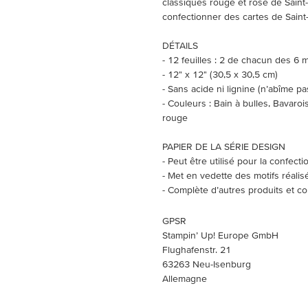
classiques rouge et rose de Saint-
confectionner des cartes de Saint-
DÉTAILS
- 12 feuilles : 2 de chacun des 6 
- 12" x 12" (30,5 x 30,5 cm)
- Sans acide ni lignine (n’abîme pa
- Couleurs : Bain à bulles, Bavaro
rouge
PAPIER DE LA SÉRIE DESIGN
- Peut être utilisé pour la confect
- Met en vedette des motifs réalis
- Complète d’autres produits et c
GPSR
Stampin’ Up! Europe GmbH
Flughafenstr. 21
63263 Neu-Isenburg
Allemagne