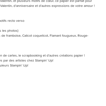
Valentin, et plusieurs motifs de cœur, ce papier est parfait pour
Valentin, d’anniversaire et d’autres expressions de votre amour !
motifs recto verso
s les photos)
is de framboise, Calicot coquelicot, Flamant fougueux, Rouge-
ion de cartes, le scrapbooking et d’autres créations papier !
és par des artistes chez Stampin’ Up!
ouleurs Stampin’ Up!