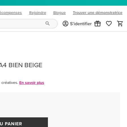
écompenses
Rejoindre
Blogue
Trouver une démonstratrice
(opens in new tab)
S’identifier
4 BIEN BEIGE
créatives.
En savoir plus
U PANIER