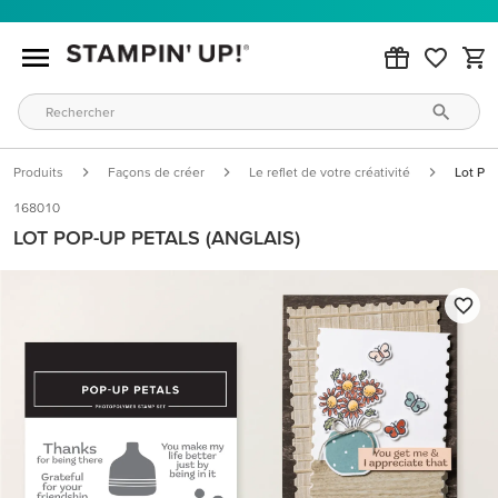
Produits
Façons de créer
Le reflet de votre créativité
Lot Pop
168010
LOT POP-UP PETALS (ANGLAIS)