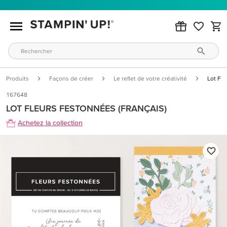
Produits
Façons de créer
Le reflet de votre créativité
Lot Fle
167648
LOT FLEURS FESTONNÉES (FRANÇAIS)
Achetez la collection