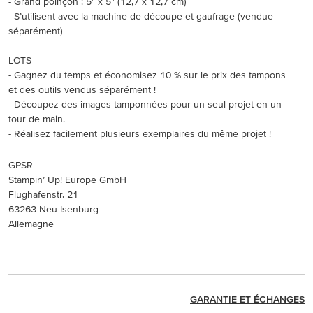
- Grand poinçon : 5" x 5" (12,7 x 12,7 cm)
- S’utilisent avec la machine de découpe et gaufrage (vendue
séparément)
LOTS
- Gagnez du temps et économisez 10 % sur le prix des tampons
et des outils vendus séparément !
- Découpez des images tamponnées pour un seul projet en un
tour de main.
- Réalisez facilement plusieurs exemplaires du même projet !
GPSR
Stampin’ Up! Europe GmbH
Flughafenstr. 21
63263 Neu-Isenburg
Allemagne
GARANTIE ET ÉCHANGES