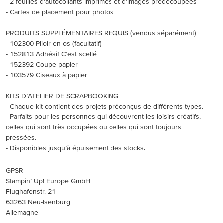
- 2 feuilles d’autocollants imprimés et d’images prédécoupées
- Cartes de placement pour photos
PRODUITS SUPPLÉMENTAIRES REQUIS (vendus séparément)
- 102300 Plioir en os (facultatif)
- 152813 Adhésif C’est scellé
- 152392 Coupe-papier
- 103579 Ciseaux à papier
KITS D’ATELIER DE SCRAPBOOKING
- Chaque kit contient des projets préconçus de différents types.
- Parfaits pour les personnes qui découvrent les loisirs créatifs,
celles qui sont très occupées ou celles qui sont toujours
pressées.
- Disponibles jusqu’à épuisement des stocks.
GPSR
Stampin’ Up! Europe GmbH
Flughafenstr. 21
63263 Neu-Isenburg
Allemagne