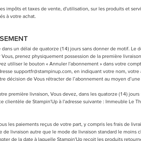
 impôts et taxes de vente, d'utilisation, sur les produits et se
iés à votre achat.
RSEMENT
dans un délai de quatorze (14) jours sans donner de motif. Le dél
par Vous, prenez physiquement possession de la première livrai
vez utiliser le bouton « Annuler l'abonnement » dans votre compte
’adresse supportfr@stampinup.com, en indiquant votre nom, votre
votre décision de Vous rétracter de l’abonnement au moyen d’une
tre première livraison, Vous devez, dans les quatorze (14) jours 
rvice clientèle de Stampin'Up à l'adresse suivante : Immeuble 
 les paiements reçus de votre part, y compris les frais de livra
e livraison autre que le mode de livraison standard le moins che
ompter de la date à laquelle Stampin'Up reçoit les produits retour