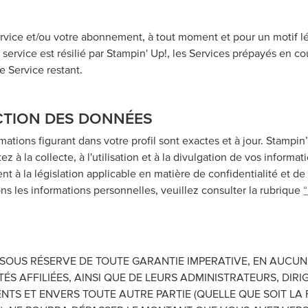
ervice et/ou votre abonnement, à tout moment et pour un motif l
 le service est résilié par Stampin' Up!, les Services prépayés en c
 Service restant.
ECTION DES DONNÉES
ations figurant dans votre profil sont exactes et à jour. Stampin
 à la collecte, à l'utilisation et à la divulgation de vos informa
t à la législation applicable en matière de confidentialité et d
ons les informations personnelles, veuillez consulter la rubrique
T SOUS RÉSERVE DE TOUTE GARANTIE IMPERATIVE, EN AUCU
IÉTÉS AFFILIÉES, AINSI QUE DE LEURS ADMINISTRATEURS, D
ENTS ET ENVERS TOUTE AUTRE PARTIE (QUELLE QUE SOIT LA 