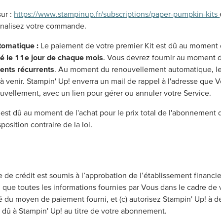
ur :
https://www.stampinup.fr/subscriptions/paper-pumpkin-kits
finalisez votre commande.
omatique :
Le paiement de votre premier Kit est dû au moment d
é le 11e jour de chaque mois
. Vous devrez fournir au moment
ments récurrents
. Au moment du renouvellement automatique, l
 à venir. Stampin' Up! enverra un mail de rappel à l'adresse qu
uvellement, avec un lien pour gérer ou annuler votre Service.
st dû au moment de l'achat pour le prix total de l'abonnement q
osition contraire de la loi.
de crédit est soumis à l’approbation de l’établissement financier
 que toutes les informations fournies par Vous dans le cadre de 
sé du moyen de paiement fourni, et (c) autorisez Stampin' Up! à d
 dû à Stampin' Up! au titre de votre abonnement.