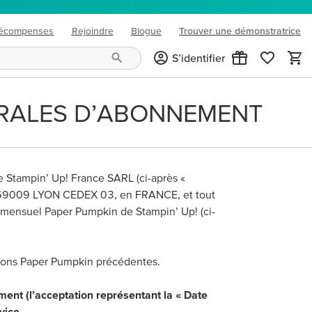
écompenses
Rejoindre
Blogue
Trouver une démonstratrice
(opens in new tab)
S’identifier
ERALES D’ABONNEMENT
 Stampin’ Up! France SARL (ci-après «
ce, 69009 LYON CEDEX 03, en FRANCE, et tout
 mensuel Paper Pumpkin de Stampin’ Up! (ci-
itions Paper Pumpkin précédentes.
ment (l’acceptation représentant la « Date
vice.