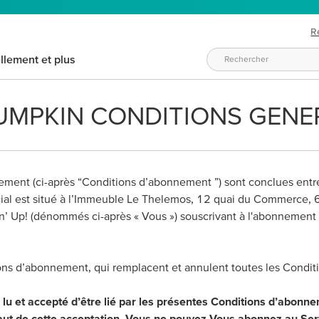
R
llement et plus
 PUMPKIN CONDITIONS GEN
ment (ci-après “Conditions d’abonnement ”) sont conclues entre
 social est situé à l’Immeuble Le Thelemos, 12 quai du Commer
’ Up! (dénommés ci-après « Vous ») souscrivant à l'abonnement
tions d’abonnement, qui remplacent et annulent toutes les Cond
u et accepté d’être lié par les présentes Conditions d’abonne
faut de cette acceptation, Vous ne pouvez Vous abonnez au Ser