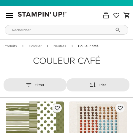
Produits
Colorier
Neutres
Couleur café
COULEUR CAFÉ
Filtrer
Trier